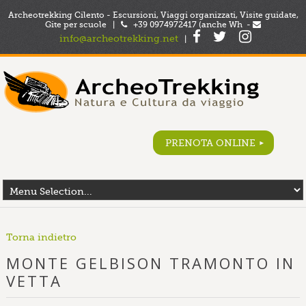
Archeotrekking Cilento - Escursioni, Viaggi organizzati, Visite guidate,
Gite per scuole |
+39 0974972417 (anche Wh -
info@archeotrekking.net
|
PRENOTA ONLINE
Torna indietro
MONTE GELBISON TRAMONTO IN
VETTA