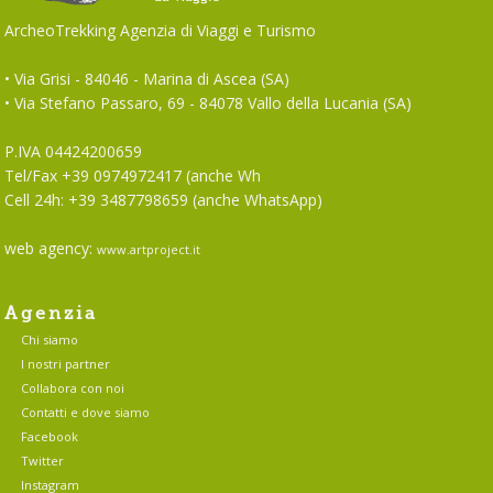
ArcheoTrekking Agenzia di Viaggi e Turismo
• Via Grisi - 84046 - Marina di Ascea (SA)
• Via Stefano Passaro, 69 - 84078 Vallo della Lucania (SA)
P.IVA 04424200659
Tel/Fax +39 0974972417 (anche Wh
Cell 24h: +39 3487798659 (anche WhatsApp)
web agency:
www.artproject.it
Agenzia
Chi siamo
I nostri partner
Collabora con noi
Contatti e dove siamo
Facebook
Twitter
Instagram