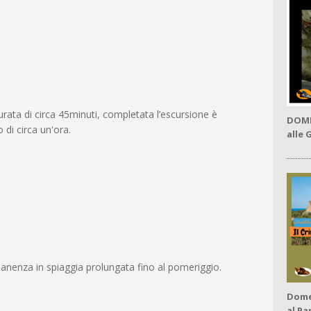
0
0
durata di circa 45minuti, completata l’escursione è
DOME
 di circa un'ora.
alle 
anenza in spiaggia prolungata fino al pomeriggio.
Dome
al Pa