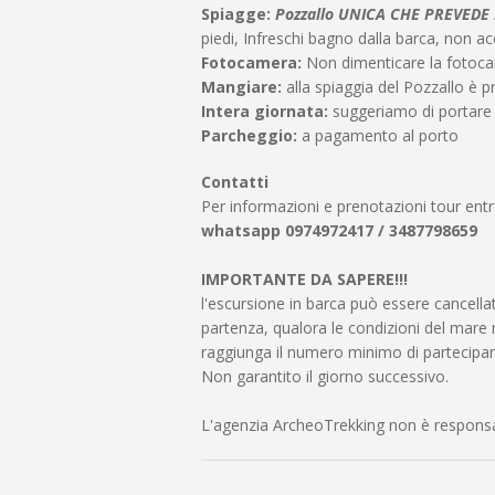
Spiagge:
Pozzallo UNICA CHE PREVEDE L
piedi, Infreschi bagno dalla barca, non ac
Fotocamera:
Non dimenticare la fotoca
Mangiare:
alla spiaggia del Pozzallo è p
Intera giornata:
suggeriamo di portare 
Parcheggio:
a pagamento al porto
Contatti
Per informazioni e prenotazioni tour entr
whatsapp 0974972417 / 3487798659
IMPORTANTE DA SAPERE!!!
l'escursione in barca può essere cancella
partenza, qualora le condizioni del mare 
raggiunga il numero minimo di partecipanti
Non garantito il giorno successivo.
L'agenzia ArcheoTrekking non è responsab