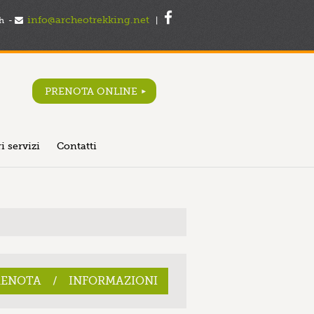
info@archeotrekking.net
h -
|
PRENOTA ONLINE
ri servizi
Contatti
RENOTA / INFORMAZIONI